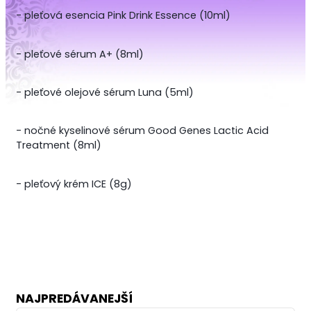
- pleťová esencia Pink Drink Essence (10ml)
- pleťové sérum A+ (8ml)
- pleťové olejové sérum Luna (5ml)
- nočné kyselinové sérum Good Genes Lactic Acid
Treatment (8ml)
- pleťový krém ICE (8g)
NAJPREDÁVANEJŠÍ