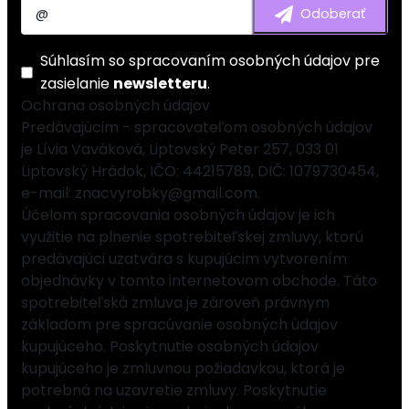
Súhlasím so
spracovaním osobných údajov
pre
zasielanie
newsletteru
.
Ochrana osobných údajov
Predávajúcim - spracovateľom osobných údajov
je Lívia Vaváková, Liptovský Peter 257, 033 01
Liptovský Hrádok, IČO: 44215789, DIČ: 1079730454,
e-mail: znacvyrobky@gmail.com.
Účelom spracovania osobných údajov je ich
využitie na plnenie spotrebiteľskej zmluvy, ktorú
predávajúci uzatvára s kupujúcim vytvorením
objednávky v tomto internetovom obchode. Táto
spotrebiteľská zmluva je zároveň právnym
základom pre spracúvanie osobných údajov
kupujúceho. Poskytnutie osobných údajov
kupujúceho je zmluvnou požiadavkou, ktorá je
potrebná na uzavretie zmluvy. Poskytnutie