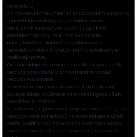
newslettra.
Ak návštevník nesúhlasí so spracovaním údajov na
marketingové účely, svoj nesúhlas môže
návštevník kedykoľvek vyjadriť napríklad
odoslaním správy na e-mailovú adresu
odosielateľa so žiadosťou o odhlásenie z
newslettra alebo kliknutím na link uvedený v e-
mailovej správe.
Osobné údaje využívané na marketingové účely
nebudú poskytnuté tretím stranám, taktiež
nebudú zverejnené.
Návštevník má právo a možnosť aktualizovať
osobné údaje, využívané na marketingové účely,
napríklad e-mailom.
Návštevník pri podozrení, že jeho osobné údaje sa
neoprávnene spracúvajú na marketingové účely,
môže podať Úradu na ochranu osobných údajov
návrh na začatie konania o ochrane osobných