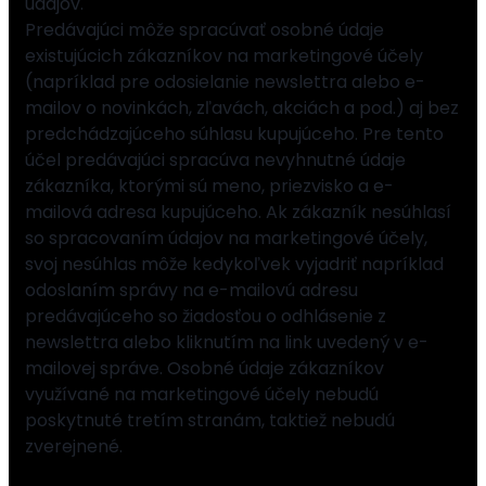
údajov.
Predávajúci môže spracúvať osobné údaje
existujúcich zákazníkov na marketingové účely
(napríklad pre odosielanie newslettra alebo e-
mailov o novinkách, zľavách, akciách a pod.) aj bez
predchádzajúceho súhlasu kupujúceho. Pre tento
účel predávajúci spracúva nevyhnutné údaje
zákazníka, ktorými sú meno, priezvisko a e-
mailová adresa kupujúceho. Ak zákazník nesúhlasí
so spracovaním údajov na marketingové účely,
svoj nesúhlas môže kedykoľvek vyjadriť napríklad
odoslaním správy na e-mailovú adresu
predávajúceho so žiadosťou o odhlásenie z
newslettra alebo kliknutím na link uvedený v e-
mailovej správe. Osobné údaje zákazníkov
využívané na marketingové účely nebudú
poskytnuté tretím stranám, taktiež nebudú
zverejnené.