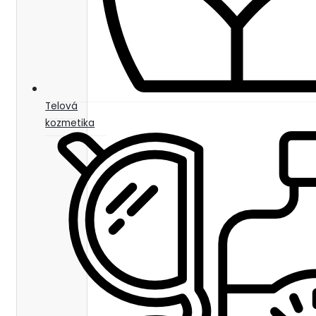
Telová
kozmetika