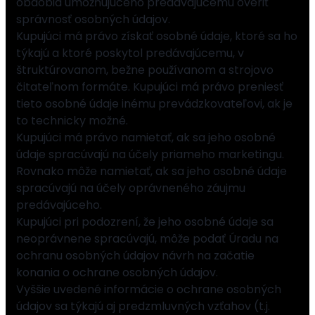
obdobia umožňujúceho predávajúcemu overiť
správnosť osobných údajov.
Kupujúci má právo získať osobné údaje, ktoré sa ho
týkajú a ktoré poskytol predávajúcemu, v
štruktúrovanom, bežne používanom a strojovo
čitateľnom formáte. Kupujúci má právo preniesť
tieto osobné údaje inému prevádzkovateľovi, ak je
to technicky možné.
Kupujúci má právo namietať, ak sa jeho osobné
údaje spracúvajú na účely priameho marketingu.
Rovnako môže namietať, ak sa jeho osobné údaje
spracúvajú na účely oprávneného záujmu
predávajúceho.
Kupujúci pri podozrení, že jeho osobné údaje sa
neoprávnene spracúvajú, môže podať Úradu na
ochranu osobných údajov návrh na začatie
konania o ochrane osobných údajov.
Vyššie uvedené informácie o ochrane osobných
údajov sa týkajú aj predzmluvných vzťahov (t.j.