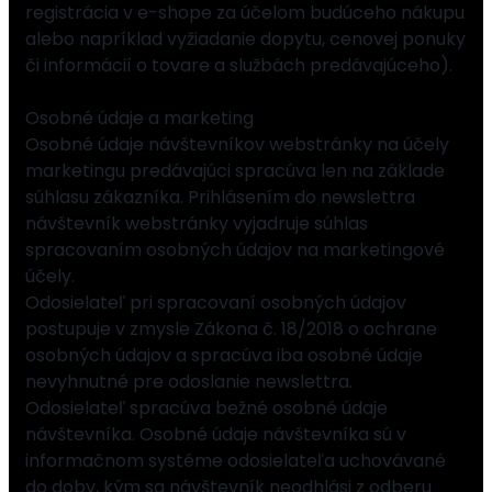
registrácia v e-shope za účelom budúceho nákupu
alebo napríklad vyžiadanie dopytu, cenovej ponuky
či informácií o tovare a službách predávajúceho).
Osobné údaje a marketing
Osobné údaje návštevníkov webstránky na účely
marketingu predávajúci spracúva len na základe
súhlasu zákazníka. Prihlásením do newslettra
návštevník webstránky vyjadruje súhlas
spracovaním osobných údajov na marketingové
účely.
Odosielateľ pri spracovaní osobných údajov
postupuje v zmysle Zákona č. 18/2018 o ochrane
osobných údajov a spracúva iba osobné údaje
nevyhnutné pre odoslanie newslettra.
Odosielateľ spracúva bežné osobné údaje
návštevníka. Osobné údaje návštevníka sú v
informačnom systéme odosielateľa uchovávané
do doby, kým sa návštevník neodhlási z odberu