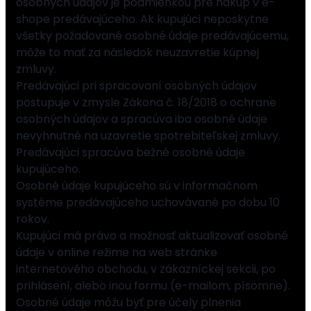
osobných údajov je podmienkou pre nákup v e-
shope predávajúceho. Ak kupujúci neposkytne
všetky požadované osobné údaje predávajúcemu,
môže to mať za následok neuzavretie kúpnej
zmluvy.
Predávajúci pri spracovaní osobných údajov
postupuje v zmysle Zákona č. 18/2018 o ochrane
osobných údajov a spracúva iba osobné údaje
nevyhnutné na uzavretie spotrebiteľskej zmluvy.
Predávajúci spracúva bežné osobné údaje
kupujúceho.
Osobné údaje kupujúceho sú v informačnom
systéme predávajúceho uchovávané po dobu 10
rokov.
Kupujúci má právo a možnosť aktualizovať osobné
údaje v online režime na web stránke
internetového obchodu, v zákazníckej sekcii, po
prihlásení, alebo inou formu (e-mailom, písomne).
Osobné údaje môžu byť pre účely plnenia