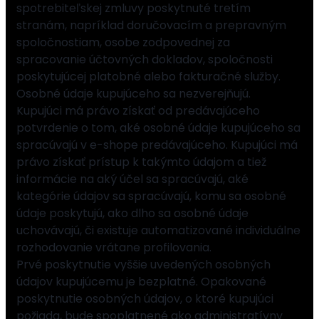
spotrebiteľskej zmluvy poskytnuté tretím
stranám, napríklad doručovacím a prepravným
spoločnostiam, osobe zodpovednej za
spracovanie účtovných dokladov, spoločnosti
poskytujúcej platobné alebo fakturačné služby.
Osobné údaje kupujúceho sa nezverejňujú.
Kupujúci má právo získať od predávajúceho
potvrdenie o tom, aké osobné údaje kupujúceho sa
spracúvajú v e-shope predávajúceho. Kupujúci má
právo získať prístup k takýmto údajom a tiež
informácie na aký účel sa spracúvajú, aké
kategórie údajov sa spracúvajú, komu sa osobné
údaje poskytujú, ako dlho sa osobné údaje
uchovávajú, či existuje automatizované individuálne
rozhodovanie vrátane profilovania.
Prvé poskytnutie vyššie uvedených osobných
údajov kupujúcemu je bezplatné. Opakované
poskytnutie osobných údajov, o ktoré kupujúci
požiada, bude spoplatnené ako administratívny