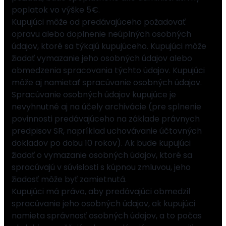
poplatok vo výške 5€.
Kupujúci môže od predávajúceho požadovať
opravu alebo doplnenie neúplných osobných
údajov, ktoré sa týkajú kupujúceho. Kupujúci môže
žiadať vymazanie jeho osobných údajov alebo
obmedzenia spracovania týchto údajov. Kupujúci
môže aj namietať spracúvanie osobných údajov.
Spracúvanie osobných údajov kupujúce je
nevyhnutné aj na účely archivácie (pre splnenie
povinnosti predávajúceho na základe právnych
predpisov SR, napríklad uchovávanie účtovných
dokladov po dobu 10 rokov). Ak bude kupujúci
žiadať o vymazanie osobných údajov, ktoré sa
spracúvajú v súvislosti s kúpnou zmluvou, jeho
žiadosť môže byť zamietnutá.
Kupujúci má právo, aby predávajúci obmedzil
spracúvanie jeho osobných údajov, ak kupujúci
namieta správnosť osobných údajov, a to počas